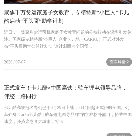
聚焦千万货运家庭子女教育，专精特新“小巨人”卡儿
酷启动“平头哥”助学计划
近日，一场聚焦货运司机家庭子女教育问题的公益行动在深圳引发关
注。国家级专精特新“小巨人”企业卡儿酷（CARKU）正式对外发
布“平头哥助学公益计划”。该计划面向全国货...
查看详情
2026
/
07-07
next
正式发车！卡儿酷×中国高铁：驻车锂电领导品牌，
伴您一路同行
卡儿酷高铁冠名专列已于4月29日上线，5月1日起正式驰骋全国。列
车外身“Carku卡儿酷 | 驻车锂电领导品牌”的字样格外醒目，搭乘中国
速度，强势席卷各大城市，将卡...