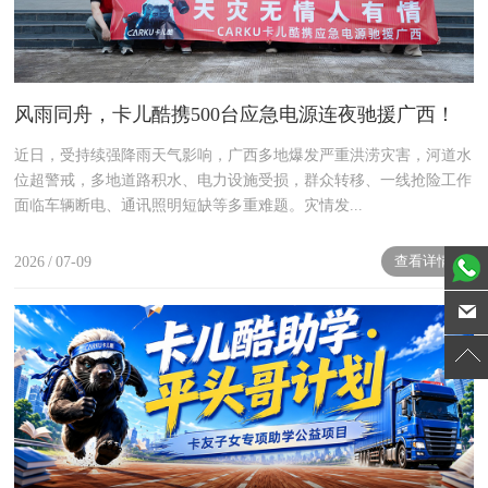
风雨同舟，卡儿酷携500台应急电源连夜驰援广西！
近日，受持续强降雨天气影响，广西多地爆发严重洪涝灾害，河道水
位超警戒，多地道路积水、电力设施受损，群众转移、一线抢险工作
面临车辆断电、通讯照明短缺等多重难题。灾情发...
查看详情
2026
/
07-09
next