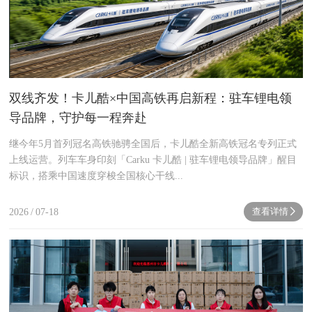
双线齐发！卡儿酷×中国高铁再启新程：驻车锂电领
导品牌，守护每一程奔赴
继今年5月首列冠名高铁驰骋全国后，卡儿酷全新高铁冠名专列正式
上线运营。列车车身印刻「Carku 卡儿酷 | 驻车锂电领导品牌」醒目
标识，搭乘中国速度穿梭全国核心干线...
查看详情
2026
/
07-18
next