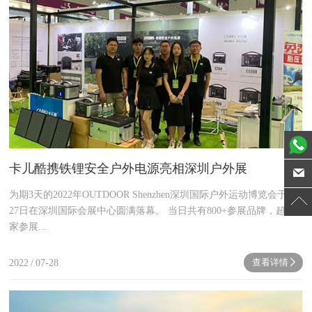
卡儿酷携铁锂安全户外电源亮相深圳户外展
为期3天的2022年OUTDOOR Shenzhen深圳国际户外运动博览会于7月
27日在深圳国际会展中心圆满落幕。 当日共有800+参展品牌，超300
家参展...
查看详情
2022
/
07-28
next