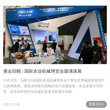
展会回顾 | 国际农业机械博览会圆满落幕
10月28号，为期3天的国际农业机械博览会于青岛世博城国际展览中
心圆满落幕。随着乡村振兴战略的深入实施发展，农业发展方式转
变，农业农村现代化机械化发展进程逐步加快，...
查看详情
2021
/
11-02
next