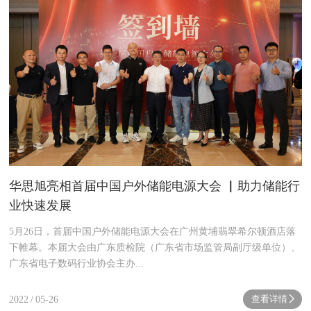
华思旭亮相首届中国户外储能电源大会 ▏助力储能行
业快速发展
5月26日，首届中国户外储能电源大会在广州黄埔翡翠希尔顿酒店落
下帷幕。本届大会由广东质检院（广东省市场监管局副厅级单位）、
广东省电子数码行业协会主办...
查看详情
2022
/
05-26
next