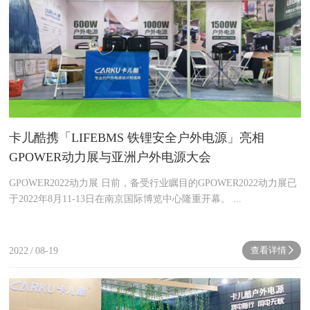
卡儿酷携「LIFEBMS 铁锂安全户外电源」亮相
GPOWER动力展与亚洲户外电源大会
GPOWER2022动力展 日前，备受行业瞩目的GPOWER2022动力展已
于2022年8月11-13日在南京国际博览中心隆重开幕。 ...
查看详情
2022
/
08-19
next