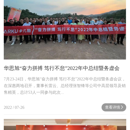
华思旭“奋力拼搏 笃行不怠”2022年中总结暨务虚会
7月23-24日，华思旭“奋力拼搏 笃行不怠”2022年中总结暨务虚会议，
在深惠两地召开，董事长雷云、总经理张智锋等公司中高层领导及销
售精英，总计53人一同参与此次...
查看详情
2022
/
07-26
next