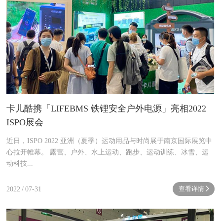
卡儿酷携「LIFEBMS 铁锂安全户外电源」亮相2022
ISPO展会
近日，ISPO 2022 亚洲（夏季）运动用品与时尚展于南京国际展览中
心拉开帷幕。 露营、户外、水上运动、跑步、运动训练、冰雪、运
动科技...
查看详情
2022
/
07-31
next